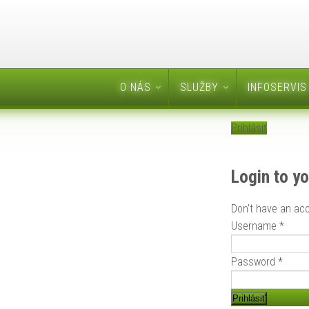
O NÁS
SLUŽBY
INFOSERVIS
Prihlásiť
Login to y
Don't have an ac
Username *
Password *