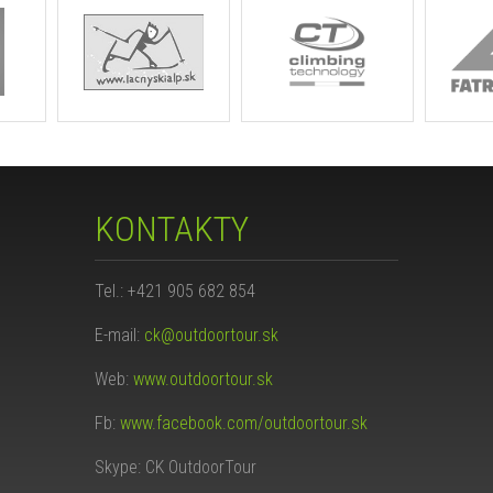
KONTAKTY
Tel.: +421 905 682 854
E-mail:
ck@outdoortour.sk
Web:
www.outdoortour.sk
Fb:
www.facebook.com/outdoortour.sk
Skype: CK OutdoorTour