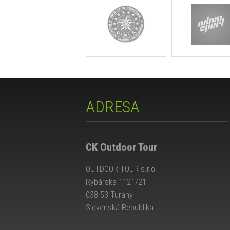
ADRESA
CK Outdoor Tour
OUTDOOR TOUR s.r.o.
Rybárska 1121/21
038 53 Turany
Slovenská Republika