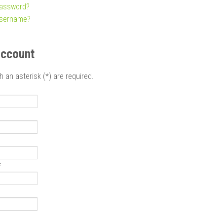
password?
username?
account
h an asterisk (*) are required.
*