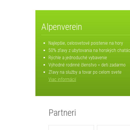
Alpenverein
Najlepšie, celosvetové poistenie na hory
50% zľavy z ubytovania na horských chatá
Rýchle a jednoduché vybavenie
Výhodné rodinné členstvo = deti zadarmo
Zľavy na služby a tovar po celom svete
Viac informácií
Partneri