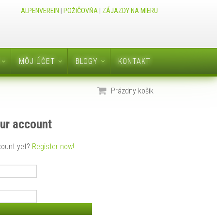
ALPENVEREIN
|
POŽIČOVŇA
|
ZÁJAZDY NA MIERU
MÔJ ÚČET
BLOGY
KONTAKT
Prázdny košík
our account
count yet?
Register now!