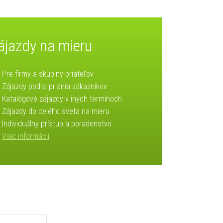
ájazdy na mieru
Pre firmy a skupiny priateľov
Zájazdy podľa priania zákazníkov
Katalógové zájazdy v iných termínoch
Zájazdy do celého sveta na mieru
Individuálny prístup a poradenstvo
Viac informácií