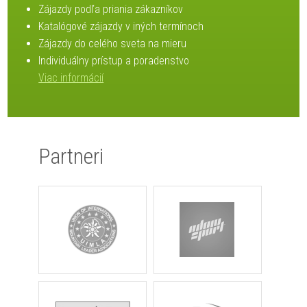
Zájazdy podľa priania zákazníkov
Katalógové zájazdy v iných termínoch
Zájazdy do celého sveta na mieru
Individuálny prístup a poradenstvo
Viac informácií
Partneri